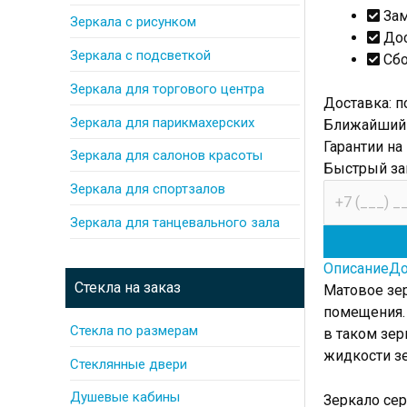
За
Зеркала с рисунком
До
Зеркала с подсветкой
Сб
Зеркала для торгового центра
Доставка: п
Зеркала для парикмахерских
Ближайший с
Гарантии на
Зеркала для салонов красоты
Быстрый за
телефон
Зеркала для спортзалов
Зеркала для танцевального зала
Описание
До
Стекла на заказ
Матовое зе
помещения.
Стекла по размерам
в таком зер
жидкости з
Стеклянные двери
Душевые кабины
Зеркало сер