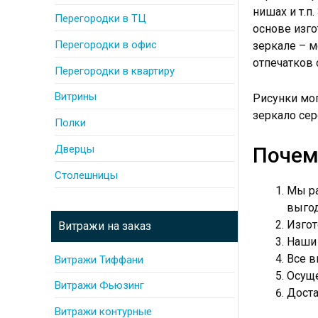
нишах и т.п
Перегородки в ТЦ
основе изг
Перегородки в офис
зеркале – м
отпечатков 
Перегородки в квартиру
Витрины
Рисунки мо
зеркало сер
Полки
Дверцы
Почем
Столешницы
Мы ра
выго
Изгот
Витражи на заказ
Наши 
Все в
Витражи Тиффани
Осуще
Витражи Фьюзинг
Доста
Витражи контурные