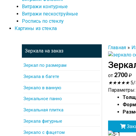
Витражи контурные
Витражи пескоструйные
Роспись по стеклу
Картины из стекла
Главная
И
Зеркала на заказ
Зерка
Зеркал по размерам
2700
от
₽
Зеркала в багете
★
★
★
★
★
5/
Зеркало в ванную
Параметры:
Толщ
Зеркальное панно
Форм
Зеркальная плитка
Разме
Зеркала фигурные
Зак
Зеркало с фацетом