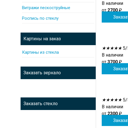
В наличии
Витражи пескоструйные
от
2700
₽
Заказа
Роспись по стеклу
Картины на заказ
★
★
★
★
★
5/
Картины из стекла
В наличии
от
3700
₽
Заказа
Заказать зеркало
★
★
★
★
★
5/
Заказать стекло
В наличии
от
2300
₽
Заказа