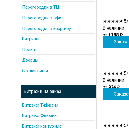
Перегородки в ТЦ
Перегородки в офис
★
★
★
★
★
5/
В наличии
Перегородки в квартиру
от
1188
₽
Витрины
Заказа
Полки
Дверцы
Столешницы
★
★
★
★
★
5/
В наличии
от
924
₽
Витражи на заказ
Заказа
Витражи Тиффани
Витражи Фьюзинг
★
★
★
★
★
5/
Витражи контурные