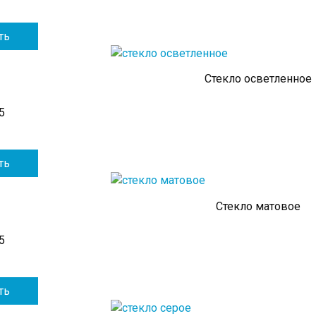
ть
Стекло осветленное
5
ть
Стекло матовое
5
ть