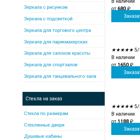
В наличии
Зеркала с рисунком
от
680
₽
Заказа
Зеркала с подсветкой
Зеркала для торгового центра
Зеркала для парикмахерских
★
★
★
★
★
5/
Зеркала для салонов красоты
В наличии
Зеркала для спортзалов
от
1650
₽
Заказа
Зеркала для танцевального зала
Стекла на заказ
★
★
★
★
★
5/
Стекла по размерам
В наличии
от
1188
₽
Стеклянные двери
Заказа
Душевые кабины