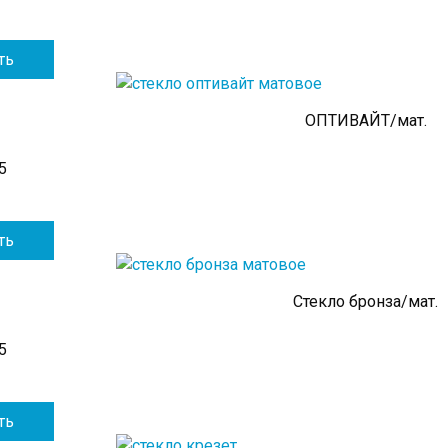
ть
ОПТИВАЙТ/мат.
5
ть
Стекло бронза/мат.
5
ть